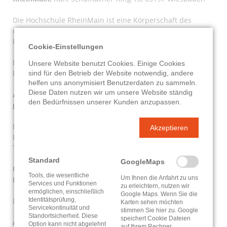
Die Hochschule RheinMain ist eine Körperschaft des
öffentlichen Rechts. Sie wird durch die Präsidentin Prof.
Dr. Eva Waller gesetzlich vertreten.
Cookie-Einstellungen
E-Mail: praesidentin@hs-rm.de
Unsere Website benutzt Cookies. Einige Cookies
Fax: + 49 611 9495-1106
sind für den Betrieb der Website notwendig, andere
helfen uns anonymisiert Benutzerdaten zu sammeln.
Diese Daten nutzen wir um unsere Website ständig
Ansprechpartner
für den Internetauftritt unter der oben
den Bedürfnissen unserer Kunden anzupassen.
genannten URL
Eckhard Kummrow (Fachstelle für öffentliche Bibliotheken)
Akzeptieren
E-Mail:
eckhard.kummrow@hs-rm.de
Tel: +49 (0) 611 9495-1873
Standard
GoogleMaps
Umsatzsteueridentifikationsnummer (Hochschule
Tools, die wesentliche
Um Ihnen die Anfahrt zu uns
RheinMain)
Services und Funktionen
zu erleichtern, nutzen wir
ermöglichen, einschließlich
Google Maps. Wenn Sie die
DE 811490955
Identitätsprüfung,
Karten sehen möchten
Servicekontinuität und
stimmen Sie hier zu. Google
Standortsicherheit. Diese
speichert Cookie Dateien
Aufsichtsbehörde
Option kann nicht abgelehnt
auf Ihrem Rechner.