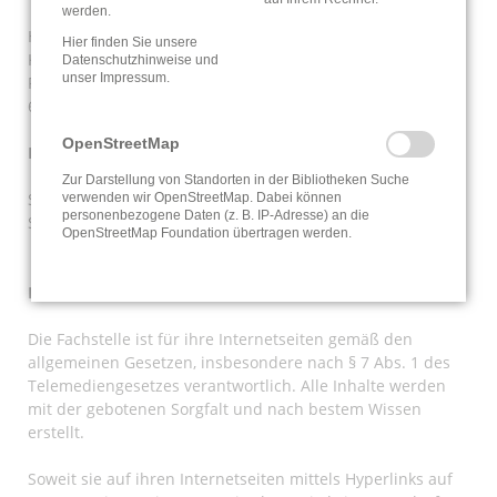
werden.
Hessisches Ministerium für Wissenschaft und Forschung,
Hier finden Sie unsere
Kunst und Kultur
Datenschutzhinweise
und
unser
Impressum
.
Rheinstraße 23 - 25
65185 Wiesbaden
OpenStreetMap
Bildnachweise
Zur Darstellung von Standorten in der Bibliotheken Suche
Stadtbibliothek Hanau: Medienzentrum Hanau-Bildarchiv
verwenden wir OpenStreetMap. Dabei können
personenbezogene Daten (z. B. IP-Adresse) an die
Stadtbücherei Frankfurt: Alexander Habermehl
OpenStreetMap Foundation übertragen werden.
Haftung
Die Fachstelle ist für ihre Internetseiten gemäß den
allgemeinen Gesetzen, insbesondere nach §
7
Abs.
1
des
Telemediengesetzes verantwortlich. Alle Inhalte werden
mit der gebotenen Sorgfalt und nach bestem Wissen
erstellt.
Soweit sie auf ihren Internetseiten mittels Hyperlinks auf