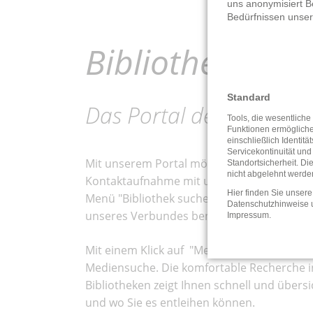
uns anonymisiert B
Bedürfnissen unse
Bibliotheken Mi
Standard
Das Portal der Öffentlic
Tools, die wesentliche
Funktionen ermöglich
einschließlich Identitä
Servicekontinuität und
Mit unserem Portal möchten wir Ihnen die
Standortsicherheit. Di
nicht abgelehnt werde
Kontaktaufnahme mit unseren Einrichtung
Hier finden Sie unsere
Menü "Bibliothek suchen", wenn Sie Inform
Datenschutzhinweise
unseres Verbundes benötigen.
Impressum
.
Mit einem Klick auf "Medien suchen" – ge
Mediensuche. Die komfortable Recherche 
Bibliotheken zeigt Ihnen schnell und übers
und wo Sie es entleihen können.