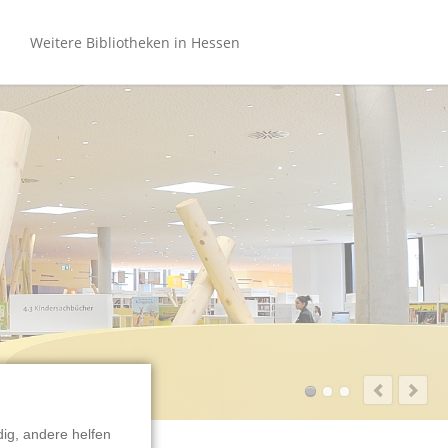
Navigation
überspringen
Weitere Bibliotheken in Hessen
Bibliotheken Hessen (gesamt)
Bibliotheken Bergstraße
Bibliotheken Main-Kinzig
Bibliothek Rhein-Main
Bibliotheken Nordhessen
OnleiheVerbundHessen
ig, andere helfen