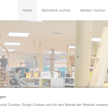
Home
Bibliothek suchen
Medien Suchen
Gießen
Herborn
Imens-Verbund
Limburg
Marburg
Schotten
Weilburg
Wetzlar
ngen
utzt Cookies. Einige Cookies sind für den Betrieb der Website notwend