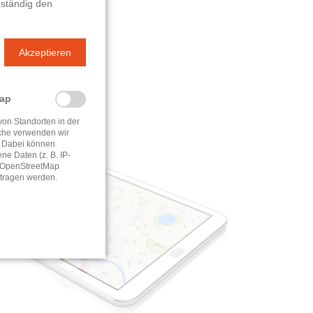
 ständig den
Akzeptieren
Map
von Standorten in der
che verwenden wir
 Dabei können
e Daten (z. B. IP-
e OpenStreetMap
tragen werden.