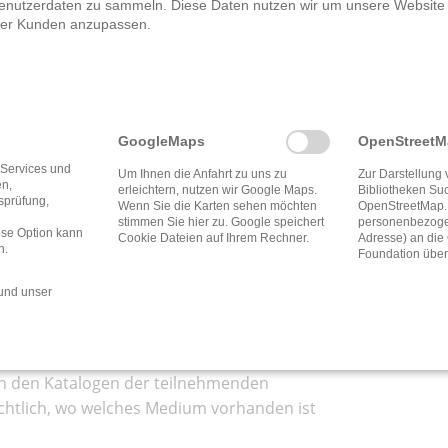
enutzerdaten zu sammeln. Diese Daten nutzen wir um unsere Website
rer Kunden anzupassen.
ttelhessen
GoogleMaps
OpenStreet
hen Bibliotheken in Mittelhessen
 Services und
Um Ihnen die Anfahrt zu uns zu
Zur Darstellung 
en,
erleichtern, nutzen wir Google Maps.
Bibliotheken Su
tsprüfung,
Wenn Sie die Karten sehen möchten
OpenStreetMap.
stimmen Sie hier zu. Google speichert
personenbezogen
 Recherche in unseren Beständen und die
ese Option kann
Cookie Dateien auf Ihrem Rechner.
Adresse) an di
n.
Foundation über
en noch einfacher machen. Wählen Sie im
ationen zu einer bestimmten Bibliothek
und unser
langen Sie zu unserer gemeinsamen
in den Katalogen der teilnehmenden
ichtlich, wo welches Medium vorhanden ist